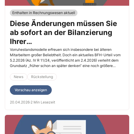
Enthalten in Rechnungswesen aktuell
Diese Änderungen müssen Sie
ab sofort an der Bilanzierung
Ihrer
Vorruhestandsrückstellung
Vorruhestandsmodelle erfreuen sich insbesondere bei älteren
Mitarbeitern großer Beliebtheit. Doch ein aktuelles BFH-Urteil vom
vornehmen
5.2.2026 (Az. IV R 11/24, veröffentlicht am 2.4.2026) verleiht dem
Grundsatz „früher schon an später denken“ eine noch größere
Bedeutung. Ich zeige Ihnen, welche konkreten Auswirkungen das
vorliegende Urteil auf Ihre Rückstellungs-Bilanzierung hat.
News
Rückstellung
Vorschau anzeigen
20.04.2026
·
2 Min Lesezeit