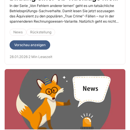
durch das
In der Serie „Von Fehlern anderer lernen“ geht es um tatsächliche
Betriebsprüfungs-Sachverhalte. Damit lesen Sie jetzt sozusagen
Teileinkünfteverfahren
das Äquivalent zu den populären „True Crime“-Fällen – nur in der
spannenderen Rechnungswesen-Variante. Natürlich geht es nicht
nachträglich auf die Füße fällt
um Mord, dafür aber darum, teure Fehler im Voraus zu erkennen und
zu vermeiden. Diesmal behandeln wir die Kombination aus
News
Rückstellung
Teileinkünfteverfahren und 6b-Rücklage.
Vorschau anzeigen
28.01.2026
·
2 Min Lesezeit