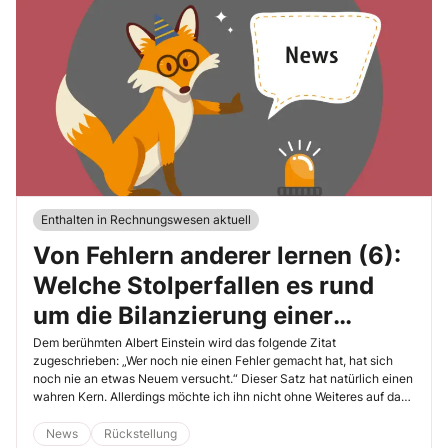
Enthalten in Rechnungswesen aktuell
Von Fehlern anderer lernen (6):
Welche Stolperfallen es rund
um die Bilanzierung einer
Rückstellung für zukünftige
Dem berühmten Albert Einstein wird das folgende Zitat
zugeschrieben: „Wer noch nie einen Fehler gemacht hat, hat sich
Rückbauverpflichtungen zu
noch nie an etwas Neuem versucht.“ Dieser Satz hat natürlich einen
wahren Kern. Allerdings möchte ich ihn nicht ohne Weiteres auf das
beachten gilt
Steuerrecht angewandt wissen. Gerade hier sollten Fehler tunlichst
vermieden werden. Damit Sie nicht etwas Neues wagen müssen,
News
Rückstellung