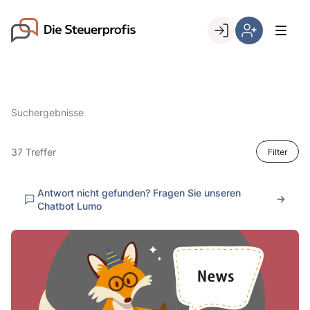
Skip
to
Go to landing page.
content
Willkommen
Hier
bei
können
den
Sie
Steuerprofis
sich
Suchergebnisse
registrieren,
wenn
Sie
37 Treffer
Filter
bereits
Kunde
Antwort nicht gefunden? Fragen Sie unseren
sind
Chatbot Lumo