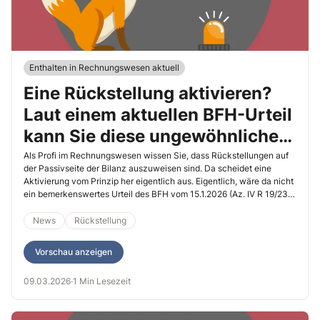
Enthalten in Rechnungswesen aktuell
Eine Rückstellung aktivieren?
Laut einem aktuellen BFH-Urteil
kann Sie diese ungewöhnliche
Verpflichtung treffen!
Als Profi im Rechnungswesen wissen Sie, dass Rückstellungen auf
der Passivseite der Bilanz auszuweisen sind. Da scheidet eine
Aktivierung vom Prinzip her eigentlich aus. Eigentlich, wäre da nicht
ein bemerkenswertes Urteil des BFH vom 15.1.2026 (Az. IV R 19/23).
Ich fasse für Sie zusammen, was die Entscheidung konkret für Sie
bedeutet und wann Sie tätig werden müssen.
News
Rückstellung
Vorschau anzeigen
09.03.2026
·
1 Min Lesezeit