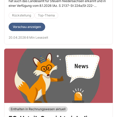
Verwaltungsanweisung
hat auch das Landesamt für Steuern Niedersachsen erkannt und in
einer Verfügung vom 8.1.2026 (Az. S 2137-St 224a/St 222-
unbedingt kennen und beachten
3637/2025) zahlreiche Voraussetzungen konkretisiert. Ich habe für
Sie zusammengefasst, worauf es rund um Bilanzierung und
Rückstellung
Top-Thema
Bewertung aus Sicht der Finanzverwaltung ankommt.
Vorschau anzeigen
20.04.2026
·
8 Min Lesezeit
Enthalten in Rechnungswesen aktuell