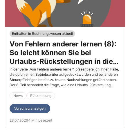
Enthalten in Rechnungswesen aktuell
Von Fehlern anderer lernen (8):
So leicht können Sie bei
Urlaubs-Rückstellungen in die
Steuerfalle tappen
In der Serie „Von Fehlern anderer lernen“ präsentiere ich Ihnen Fälle,
die durch einen Betriebsprüfer aufgedeckt wurden und bei anderen
Steuerpflichtigen bereits zu teuren Nachzahlungen geführt haben.
Der 8. Teil behandelt die Frage, wie eine Urlaubs-Rückstellung
korrekt zu berechnen ist und wieso ungewollte Ungenauigkeiten
hier zu enormen Problemen führen können.
News
Rückstellung
Vorschau anzeigen
28.07.2026
·
1 Min Lesezeit