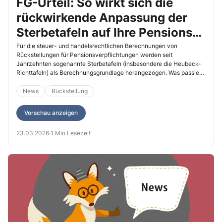
FG-Urteil: So wirkt sich die
rückwirkende Anpassung der
Sterbetafeln auf Ihre Pensions-
Rückstellung aus
Für die steuer- und handelsrechtlichen Berechnungen von
Rückstellungen für Pensionsverpflichtungen werden seit
Jahrzehnten sogenannte Sterbetafeln (insbesondere die Heubeck-
Richttafeln) als Berechnungsgrundlage herangezogen. Was passiert,
wenn eine steigende Lebenserwartung für zurückliegende Jahre
festgestellt wird, hat nun das Finanzgericht Berlin-Brandenburg mit
News
Rückstellung
Urteil vom 18.11.2025 (Az. 8 K 8017/23) entschieden.
Vorschau anzeigen
23.03.2026
·
1 Min Lesezeit