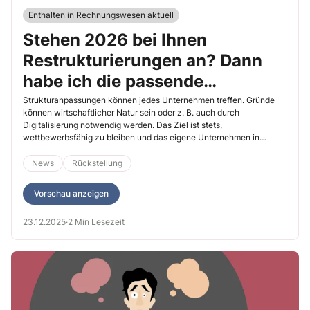
Enthalten in Rechnungswesen aktuell
Stehen 2026 bei Ihnen
Restrukturierungen an? Dann
habe ich die passende
Rückstellung für Sie!
Strukturanpassungen können jedes Unternehmen treffen. Gründe
können wirtschaftlicher Natur sein oder z. B. auch durch
Digitalisierung notwendig werden. Das Ziel ist stets,
wettbewerbsfähig zu bleiben und das eigene Unternehmen in
Richtung Zukunft aufzustellen. Eben diese Umstellung ist in aller
Regel mit Kosten verbunden, für die Sie bereits 2025 eine
News
Rückstellung
Rückstellung bilden müssen – abhängig von diversen
Voraussetzungen.
Vorschau anzeigen
23.12.2025
·
2 Min Lesezeit