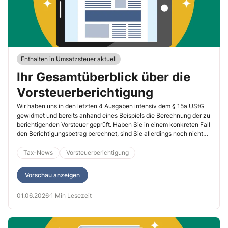
Enthalten in Umsatzsteuer aktuell
Ihr Gesamtüberblick über die
Vorsteuerberichtigung
Wir haben uns in den letzten 4 Ausgaben intensiv dem § 15a UStG
gewidmet und bereits anhand eines Beispiels die Berechnung der zu
berichtigenden Vorsteuer geprüft. Haben Sie in einem konkreten Fall
den Berichtigungsbetrag berechnet, sind Sie allerdings noch nicht
fertig, denn je nach Höhe des Berichtigungsbetrags ergeben sich
andere Konsequenzen für den Zeitpunkt der Berichtigung. Auf
Tax-News
Vorsteuerberichtigung
diesen 2 Seiten finden Sie die Vereinfachungsregelungen zum
Berichtigungszeitpunkt sowie weitere Zusammenfassungen als
Vorschau anzeigen
Schnell-Überblick zur Serie, die Sie für künftige
Vorsteuerberichtigungen nutzen können.
01.06.2026
·
1 Min Lesezeit