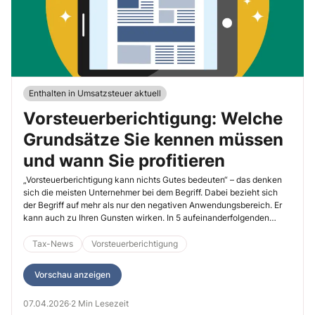
Enthalten in Umsatzsteuer aktuell
Vorsteuerberichtigung: Welche
Grundsätze Sie kennen müssen
und wann Sie profitieren
„Vorsteuerberichtigung kann nichts Gutes bedeuten“ – das denken
sich die meisten Unternehmer bei dem Begriff. Dabei bezieht sich
der Begriff auf mehr als nur den negativen Anwendungsbereich. Er
kann auch zu Ihren Gunsten wirken. In 5 aufeinanderfolgenden
Beiträgen behandeln wir das Thema „Vorsteuerberichtigung“
ausführlich – von den ganz allgemeinen Voraussetzungen des § 15a
Tax-News
Vorsteuerberichtigung
UStG über einzelne Anwendungsgebiete. Ich zeige Ihnen, wie Sie
Steuerfallen diesbezüglich vermeiden. So sind Sie nach Abschluss
Vorschau anzeigen
der Serie ein Profi zum Thema „Vorsteuerberichtigung“. In Teil 5
erhalten Sie eine große Übersicht zu den Fallkonstellationen des §
07.04.2026
·
2 Min Lesezeit
15a UStG.