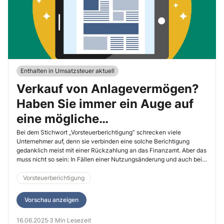
Enthalten in Umsatzsteuer aktuell
Verkauf von Anlagevermögen?
Haben Sie immer ein Auge auf
eine mögliche
Vorsteuerberichtigung
Bei dem Stichwort „Vorsteuerberichtigung“ schrecken viele
Unternehmer auf, denn sie verbinden eine solche Berichtigung
gedanklich meist mit einer Rückzahlung an das Finanzamt. Aber das
muss nicht so sein: In Fällen einer Nutzungsänderung und auch bei
vorzeitigem Verkauf eines beweglichen Wirtschaftsguts kann eine
Vorsteuerberichtigung notwendig werden und sogar zu Ihren
Vorsteuerberichtigung
Gunsten erfolgen. Erfahren Sie hier, was Sie zu einer
Vorsteuerberichtigung bei Wirtschaftsgütern des Anlagevermögens
Vorschau anzeigen
beachten müssen.
16.06.2025
·
3 Min Lesezeit