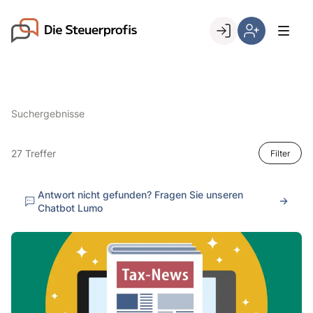
Skip
to
Go to landing page.
content
Willkommen
Hier
bei
können
den
Sie
Steuerprofis
sich
Suchergebnisse
registrieren,
wenn
Sie
27 Treffer
Filter
bereits
Kunde
Antwort nicht gefunden? Fragen Sie unseren
sind
Chatbot Lumo