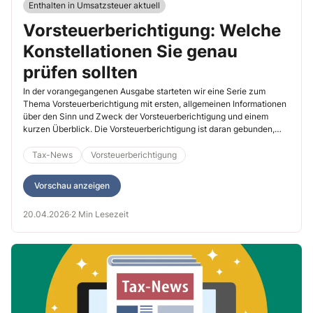
Enthalten in Umsatzsteuer aktuell
Vorsteuerberichtigung: Welche
Konstellationen Sie genau
prüfen sollten
In der vorangegangenen Ausgabe starteten wir eine Serie zum
Thema Vorsteuerberichtigung mit ersten, allgemeinen Informationen
über den Sinn und Zweck der Vorsteuerberichtigung und einem
kurzen Überblick. Die Vorsteuerberichtigung ist daran gebunden,
dass sich die Verhältnisse ändern, die Sie dem Vorsteuerabzug
zugrunde gelegt haben. Es gibt dabei mehrere mögliche
Tax-News
Vorsteuerberichtigung
Konstellationen. Da der Gesetzeswortlaut der einzelnen Absätze
doch recht abstrakt klingt, füllen wir diese in der heutigen Serie mit
Vorschau anzeigen
Fallbeispielen.
20.04.2026
·
2 Min Lesezeit