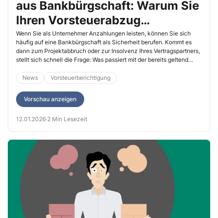
aus Bankbürgschaft: Warum Sie
Ihren Vorsteuerabzug
berichtigen müssen
Wenn Sie als Unternehmer Anzahlungen leisten, können Sie sich
häufig auf eine Bankbürgschaft als Sicherheit berufen. Kommt es
dann zum Projektabbruch oder zur Insolvenz Ihres Vertragspartners,
stellt sich schnell die Frage: Was passiert mit der bereits geltend
gemachten Vorsteuer, wenn die Bank aus der Bürgschaft an Sie
zahlt? Viele Unternehmer gehen intuitiv davon aus, dass eine
News
Vorsteuerberichtigung
„Netto‑Bürgschaft“ umsatzsteuerlich neutral sei. Genau hier liegt
jedoch das Risiko.
Vorschau anzeigen
12.01.2026
·
2 Min Lesezeit