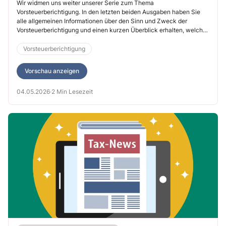
Wir widmen uns weiter unserer Serie zum Thema
Vorsteuerberichtigung. In den letzten beiden Ausgaben haben Sie
alle allgemeinen Informationen über den Sinn und Zweck der
Vorsteuerberichtigung und einen kurzen Überblick erhalten, welche
Sachverhalte betroffen sein könnten. Im 3. Teil der Serie widmen wir
uns nun dem Berichtigungszeitraum – wann dieser beginnt und wie
Vorsteuerberichtigung
Sie ihn richtig ermitteln.
Vorschau anzeigen
04.05.2026
·
2 Min Lesezeit