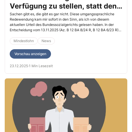
Verfügung zu stellen, statt den
Mindestlohn zu zahlen
Sachen gibt es, die gibt es gar nicht. Diese umgangssprachliche
Redewendung kam mir sofort in den Sinn, als ich von diesem
aktuellen Urteil des Bundessozialgerichts gelesen haben. In der
Entscheidung vom 13.11.2025 (Az. B 12 BA 8/24 R, B 12 BA 6/23 R)
ging es tatsächlich um 2 Teilzeitbeschäftigte, die gar keine
Vergütung ausgezahlt bekamen. Welche Folgen das hatte, lesen Sie
Mindestlohn
News
hier.
Vorschau anzeigen
23.12.2025
·
1 Min Lesezeit