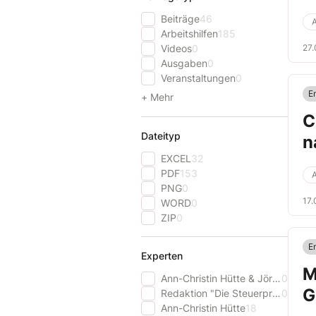
Beiträge
46
A
Arbeitshilfen
185
Videos
0
27.
Ausgaben
0
Veranstaltungen
0
E
+ Mehr
C
Dateityp
n
EXCEL
32
PDF
153
A
PNG
0
17.
WORD
0
ZIP
0
E
Experten
M
Ann-Christin Hütte & Jörg Wilde
0
G
Redaktion "Die Steuerprofis"
0
Ann-Christin Hütte
18