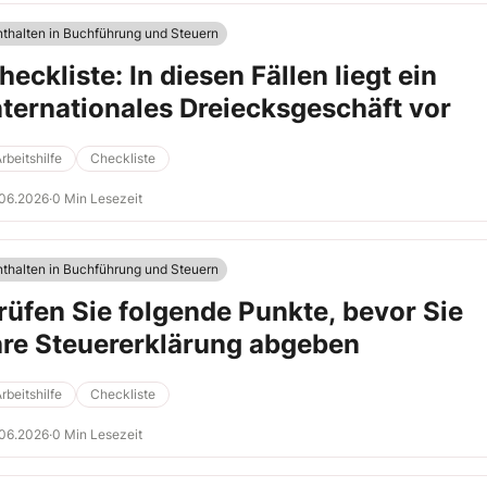
nthalten in Buchführung und Steuern
heckliste: In diesen Fällen liegt ein
nternationales Dreiecksgeschäft vor
rbeitshilfe
Checkliste
.06.2026
·
0 Min Lesezeit
nthalten in Buchführung und Steuern
rüfen Sie folgende Punkte, bevor Sie
hre Steuererklärung abgeben
rbeitshilfe
Checkliste
.06.2026
·
0 Min Lesezeit