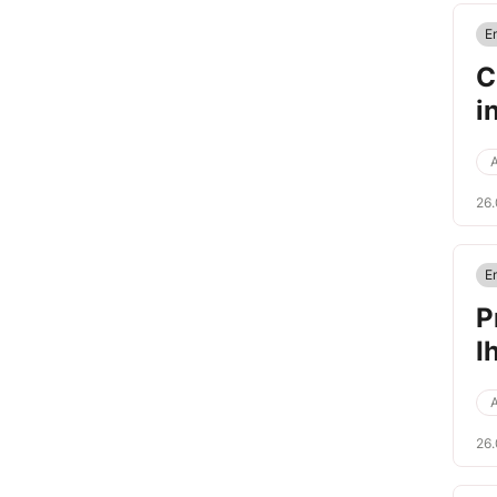
E
C
i
A
26
E
P
I
A
26