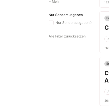
+ Mehr
17.
Nur Sonderausgaben
E
Nur Sonderausgaben
0
C
Alle Filter zurücksetzen
A
26
E
C
A
A
26