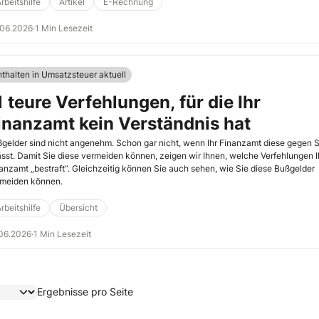
n, bleiben fehlerhafte oder widersprüchliche Angaben in den strukturierten Date
rbeitshilfe
Artikel
E-Rechnung
fig unbemerkt. Wir zeigen Ihnen, wie Sie die möglichen steuerlichen Risiken für I
ternehmen vermeiden.
.06.2026
·
1 Min Lesezeit
nthalten in Umsatzsteuer aktuell
1 teure Verfehlungen, für die Ihr
inanzamt kein Verständnis hat
gelder sind nicht angenehm. Schon gar nicht, wenn Ihr Finanzamt diese gegen S
ässt. Damit Sie diese vermeiden können, zeigen wir Ihnen, welche Verfehlungen I
anzamt „bestraft“. Gleichzeitig können Sie auch sehen, wie Sie diese Bußgelder
meiden können.
rbeitshilfe
Übersicht
06.2026
·
1 Min Lesezeit
Ergebnisse pro Seite