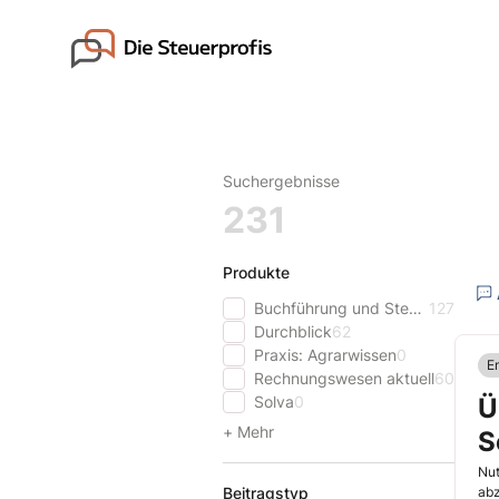
Skip
to
Go to landing page.
content
Suchergebnisse
231
Produkte
Buchführung und Steuern
127
Durchblick
62
Praxis: Agrarwissen
0
E
Rechnungswesen aktuell
60
Solva
0
Ü
+ Mehr
S
Nut
Beitragstyp
ab