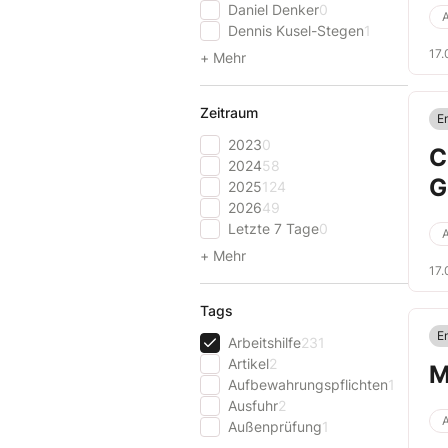
Daniel Denker
0
A
Dennis Kusel-Stegen
1
17.
+ Mehr
Zeitraum
E
2023
0
C
2024
58
G
2025
124
2026
49
Letzte 7 Tage
0
A
+ Mehr
17.
Tags
E
Arbeitshilfe
231
Artikel
2
M
Aufbewahrungspflichten
1
Ausfuhr
2
A
Außenprüfung
1