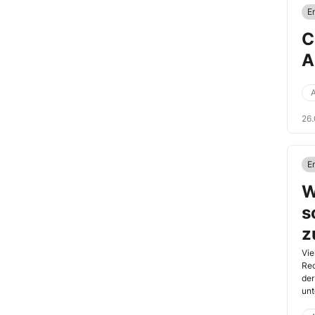
E
C
A
A
26
E
W
s
z
Vie
Rec
der
unt
fac