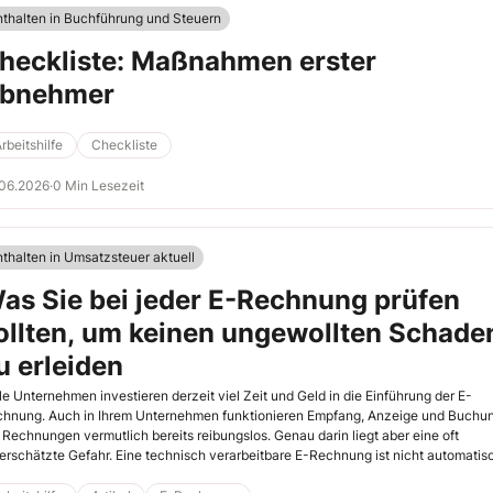
nthalten in Buchführung und Steuern
heckliste: Maßnahmen erster
bnehmer
rbeitshilfe
Checkliste
.06.2026
·
0 Min Lesezeit
nthalten in Umsatzsteuer aktuell
as Sie bei jeder E-Rechnung prüfen
ollten, um keinen ungewollten Schade
u erleiden
le Unternehmen investieren derzeit viel Zeit und Geld in die Einführung der E-
hnung. Auch in Ihrem Unternehmen funktionieren Empfang, Anzeige und Buchu
 Rechnungen vermutlich bereits reibungslos. Genau darin liegt aber eine oft
erschätzte Gefahr. Eine technisch verarbeitbare E-Rechnung ist nicht automatis
hlich korrekt. Wenn Ihre Software nur prüft, ob die Rechnung verarbeitet werden