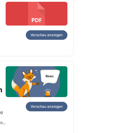
Vorschau anzeigen
n
Vorschau anzeigen
ng
ch