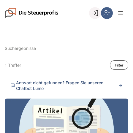
Skip
to
Go to landing page.
content
Willkommen
Hier
bei
können
den
Sie
Steuerprofis
sich
Suchergebnisse
registrieren,
wenn
Sie
1 Treffer
Filter
bereits
Kunde
Antwort nicht gefunden? Fragen Sie unseren
sind
Chatbot Lumo