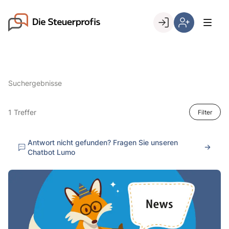
Skip
to
Go to landing page.
content
Willkommen
Hier
bei
können
den
Sie
Steuerprofis
sich
Suchergebnisse
registrieren,
wenn
Sie
1 Treffer
Filter
bereits
Kunde
Antwort nicht gefunden? Fragen Sie unseren
sind
Chatbot Lumo