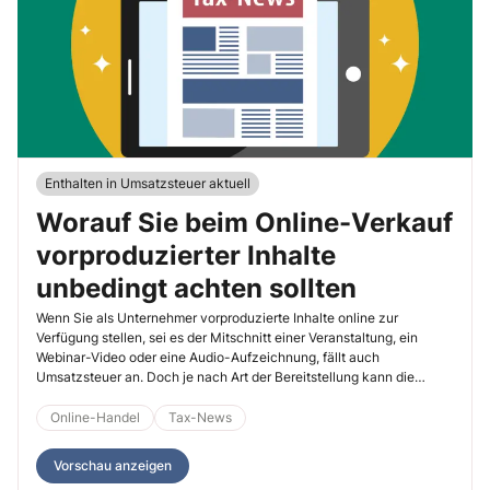
Enthalten in Umsatzsteuer aktuell
Worauf Sie beim Online-Verkauf
vorproduzierter Inhalte
unbedingt achten sollten
Wenn Sie als Unternehmer vorproduzierte Inhalte online zur
Verfügung stellen, sei es der Mitschnitt einer Veranstaltung, ein
Webinar-Video oder eine Audio-Aufzeichnung, fällt auch
Umsatzsteuer an. Doch je nach Art der Bereitstellung kann die
umsatzsteuerliche Einordnung unterschiedlich ausfallen. Das hat
direkte Auswirkungen auf den Leistungsort, die Steuerpflicht und
Online-Handel
Tax-News
den Steuersatz.
Vorschau anzeigen