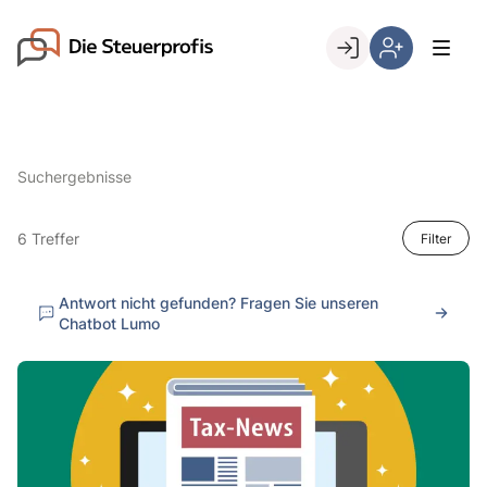
Skip
to
Go to landing page.
content
Willkommen
Hier
bei
können
den
Sie
Steuerprofis
sich
Suchergebnisse
registrieren,
wenn
Sie
6 Treffer
Filter
bereits
Kunde
Antwort nicht gefunden? Fragen Sie unseren
sind
Chatbot Lumo