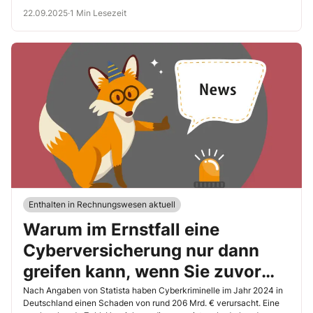
22.09.2025
·
1 Min Lesezeit
Enthalten in Rechnungswesen aktuell
Warum im Ernstfall eine
Cyberversicherung nur dann
greifen kann, wenn Sie zuvor
korrekte Angaben zu Ihrem
Nach Angaben von Statista haben Cyberkriminelle im Jahr 2024 in
Deutschland einen Schaden von rund 206 Mrd. € verursacht. Eine