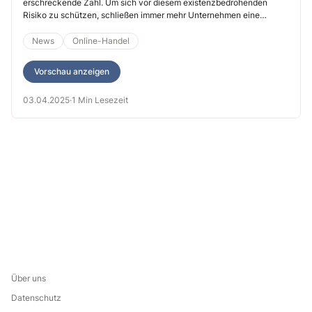
Unternehmen gemacht haben
erschreckende Zahl. Um sich vor diesem existenzbedrohenden
Risiko zu schützen, schließen immer mehr Unternehmen eine
Cyberversicherung ab. Doch am Ende zahlt diese nur, wenn Sie
zuvor zutreffende Angaben gemacht haben. Ein aktuelles Urteil
News
Online-Handel
zeigt, worum es geht.
Vorschau anzeigen
03.04.2025
·
1 Min Lesezeit
Über uns
Datenschutz