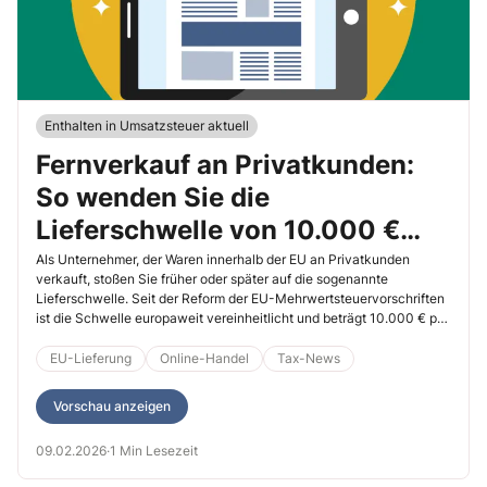
Enthalten in Umsatzsteuer aktuell
Fernverkauf an Privatkunden:
So wenden Sie die
Lieferschwelle von 10.000 €
korrekt an
Als Unternehmer, der Waren innerhalb der EU an Privatkunden
verkauft, stoßen Sie früher oder später auf die sogenannte
Lieferschwelle. Seit der Reform der EU-Mehrwertsteuervorschriften
ist die Schwelle europaweit vereinheitlicht und beträgt 10.000 € pro
Jahr für den gesamten Fernverkauf an Verbraucher in andere EU-
Mitgliedstaaten. Was bedeutet das konkret?
EU-Lieferung
Online-Handel
Tax-News
Vorschau anzeigen
09.02.2026
·
1 Min Lesezeit