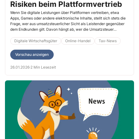
Risiken beim Plattformvertrieb
Wenn Sie digitale Leistungen über Plattformen vertreiben, etwa
Apps, Games oder andere elektronische Inhalte, stellt sich stets die
Frage, wer aus umsatzsteuerlicher Sicht als Leistender gegenüber
dem Endkunden gilt. Davon hängt ab, wer die Umsatzsteuer
schuldet, welche Rechnungen auszustellen sind und wie Sie Ihre
Umsätze in der Umsatzsteuervoranmeldung erklären. Der EuGH
Digitale Wirtschaftsgüter
Online-Handel
Tax-News
klärt nun auf.
Vorschau anzeigen
26.01.2026
·
2 Min Lesezeit