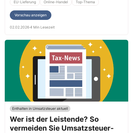
welche Sonderfälle es gibt und warum die Regelung für B2B-
EU-Lieferung
Online-Handel
Top-Thema
Lieferungen nicht anwendbar ist.
Vorschau anzeigen
02.02.2026
·
4 Min Lesezeit
Enthalten in Umsatzsteuer aktuell
Wer ist der Leistende? So
vermeiden Sie Umsatzsteuer-