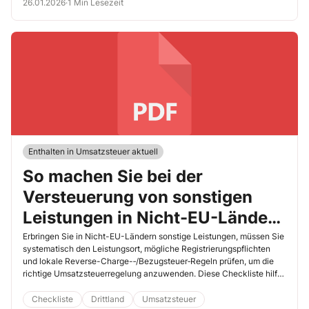
26.01.2026
·
1 Min Lesezeit
Enthalten in Umsatzsteuer aktuell
So machen Sie bei der
Versteuerung von sonstigen
Leistungen in Nicht-EU-Ländern
(Drittländern) alles richtig
Erbringen Sie in Nicht-EU-Ländern sonstige Leistungen, müssen Sie
systematisch den Leistungsort, mögliche Registrierungspflichten
und lokale Reverse-Charge-‑/Bezugsteuer‑Regeln prüfen, um die
richtige Umsatzsteuerregelung anzuwenden. Diese Checkliste hilft
Ihnen dabei.
Checkliste
Drittland
Umsatzsteuer