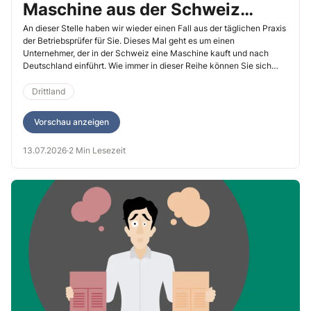
Maschine aus der Schweiz
Umsatzsteuer schulden
An dieser Stelle haben wir wieder einen Fall aus der täglichen Praxis
der Betriebsprüfer für Sie. Dieses Mal geht es um einen
Unternehmer, der in der Schweiz eine Maschine kauft und nach
Deutschland einführt. Wie immer in dieser Reihe können Sie sich
selbst prüfen, ob Sie den Sachverhalt auch so lösen würden.
Drittland
Vorschau anzeigen
13.07.2026
·
2 Min Lesezeit