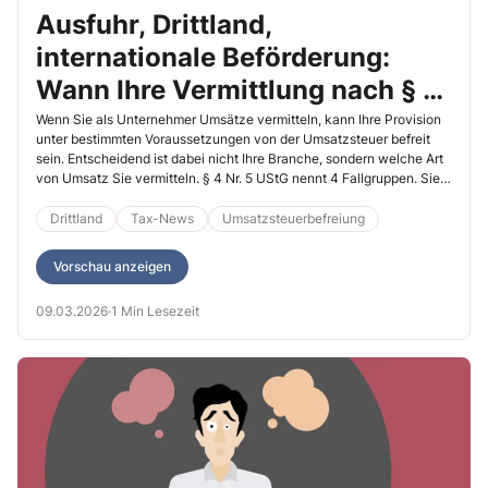
Ausfuhr, Drittland,
internationale Beförderung:
Wann Ihre Vermittlung nach § 4
Nr. 5 UStG steuerfrei ist
Wenn Sie als Unternehmer Umsätze vermitteln, kann Ihre Provision
unter bestimmten Voraussetzungen von der Umsatzsteuer befreit
sein. Entscheidend ist dabei nicht Ihre Branche, sondern welche Art
von Umsatz Sie vermitteln. § 4 Nr. 5 UStG nennt 4 Fallgruppen. Sie
sollten genau prüfen, ob Ihr Geschäft darunter fällt.
Drittland
Tax-News
Umsatzsteuerbefreiung
Vorschau anzeigen
09.03.2026
·
1 Min Lesezeit