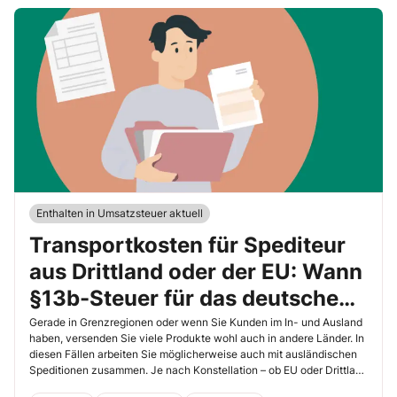
Enthalten in Umsatzsteuer aktuell
Transportkosten für Spediteur
aus Drittland oder der EU: Wann
§13b-Steuer für das deutsche
Unternehmen anfällt
Gerade in Grenzregionen oder wenn Sie Kunden im In- und Ausland
haben, versenden Sie viele Produkte wohl auch in andere Länder. In
diesen Fällen arbeiten Sie möglicherweise auch mit ausländischen
Speditionen zusammen. Je nach Konstellation – ob EU oder Drittland
– müssen Sie und der Spediteur genau prüfen, ob für die Leistungen