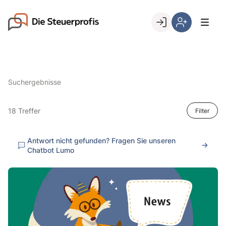
Skip
to
Go to landing page.
content
Willkommen
Hier
bei
können
den
Sie
Steuerprofis
sich
Suchergebnisse
registrieren,
wenn
Sie
18 Treffer
Filter
bereits
Kunde
Antwort nicht gefunden? Fragen Sie unseren
sind
Chatbot Lumo