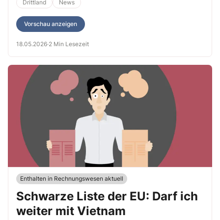
Empfängers. Das bedeutet in vielen Fällen, dass die Leistung in
Drittland
News
Deutschland nicht steuerbar ist.
Vorschau anzeigen
18.05.2026
·
2 Min Lesezeit
Enthalten in Rechnungswesen aktuell
Schwarze Liste der EU: Darf ich
weiter mit Vietnam