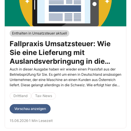
Enthalten in Umsatzsteuer aktuell
Fallpraxis Umsatzsteuer: Wie
Sie eine Lieferung mit
Auslandsverbringung in die
Schweiz korrekt versteuern
Auch in dieser Ausgabe haben wir wieder einen Praxisfall aus der
Betriebsprüfung für Sie. Es geht um einen in Deutschland ansässigen
Unternehmer, der eine Maschine an einen Kunden aus Österreich
liefert. Diese gelangt allerdings in die Schweiz. Wie erfolgt hier die
Besteuerung? Wie immer prüfen Sie sich selbst, ob Ihre Lösung auch
so ausfällt.
Drittland
Tax-News
Vorschau anzeigen
15.06.2026
·
1 Min Lesezeit