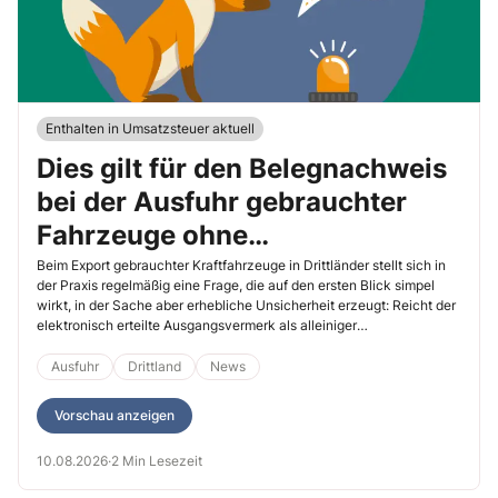
Enthalten in Umsatzsteuer aktuell
Dies gilt für den Belegnachweis
bei der Ausfuhr gebrauchter
Fahrzeuge ohne
Ausfuhrkennzeichen
Beim Export gebrauchter Kraftfahrzeuge in Drittländer stellt sich in
der Praxis regelmäßig eine Frage, die auf den ersten Blick simpel
wirkt, in der Sache aber erhebliche Unsicherheit erzeugt: Reicht der
elektronisch erteilte Ausgangsvermerk als alleiniger
Ausfuhrnachweis für die Umsatzsteuerbefreiung, oder ist zusätzlich
eine Bescheinigung über Zulassung, Verzollung oder
Ausfuhr
Drittland
News
Einfuhrbesteuerung im Drittland vorzulegen?
Vorschau anzeigen
10.08.2026
·
2 Min Lesezeit