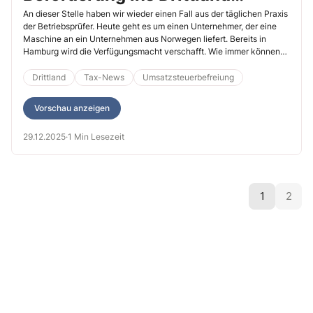
umsatzsteuerfrei ist
An dieser Stelle haben wir wieder einen Fall aus der täglichen Praxis
der Betriebsprüfer. Heute geht es um einen Unternehmer, der eine
Maschine an ein Unternehmen aus Norwegen liefert. Bereits in
Hamburg wird die Verfügungsmacht verschafft. Wie immer können
Sie sich selbst prüfen, ob Sie den Fall auch so gelöst hätten.
Drittland
Tax-News
Umsatzsteuerbefreiung
Vorschau anzeigen
29.12.2025
·
1 Min Lesezeit
1
2